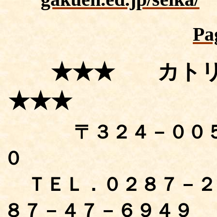
Pa
★★★ カトリ
★★★
〒３２４－００
０
ＴＥＬ．０２８７－２
８７－４７－６９４９