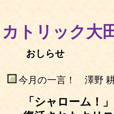
カトリック大
おしらせ
今月の一言！ 澤野 耕
「シャローム！」