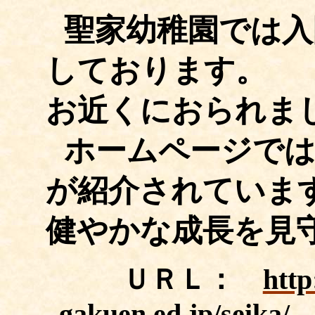
聖家幼稚園では入
しております。
お近くにおられま
ホームページで
が紹介されていま
健やかな成長を見
ＵＲＬ：
http
gakuen.ed.jp/seika/